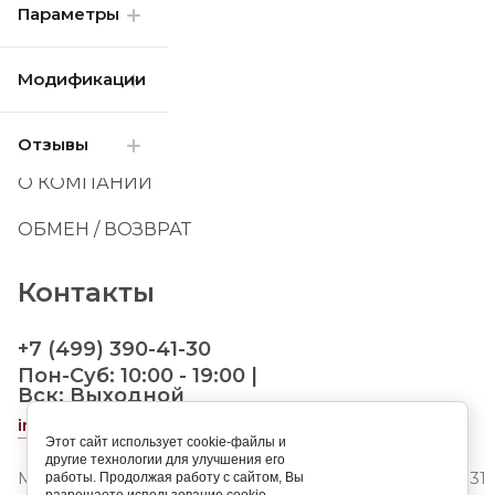
Параметры
Главная
Модификации
Оплата
Доставка
Отзывы
О КОМПАНИИ
ОБМЕН / ВОЗВРАТ
Контакты
+7 (499) 390-41-30
Пон-Суб: 10:00 - 19:00 |
Вск: Выходной
info@landorpet.ru
Этот сайт использует cookie-файлы и
другие технологии для улучшения его
МО, Мытищинский р-н, д.Ховрино, Центральная ул.3
работы. Продолжая работу с сайтом, Вы