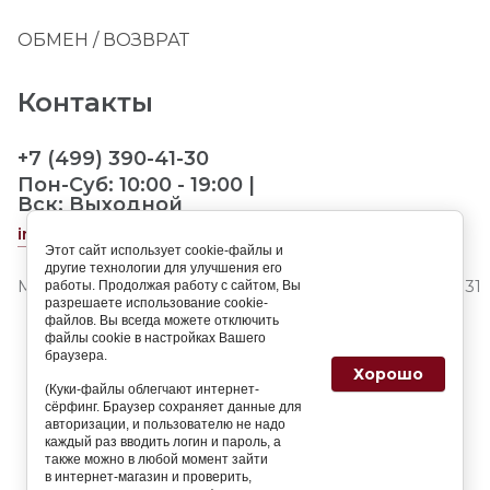
ОБМЕН / ВОЗВРАТ
Контакты
+7 (499) 390-41-30
Пон-Суб: 10:00 - 19:00 |
Вск: Выходной
info@landorpet.ru
Этот сайт использует cookie-файлы и
другие технологии для улучшения его
МО, Мытищинский р-н, д.Ховрино, Центральная ул.3
работы. Продолжая работу с сайтом, Вы
разрешаете использование cookie-
файлов. Вы всегда можете отключить
файлы cookie в настройках Вашего
браузера.
Хорошо
(Куки-файлы облегчают интернет-
сёрфинг. Браузер сохраняет данные для
авторизации, и пользователю не надо
каждый раз вводить логин и пароль, а
также можно в любой момент зайти
в интернет-магазин и проверить,