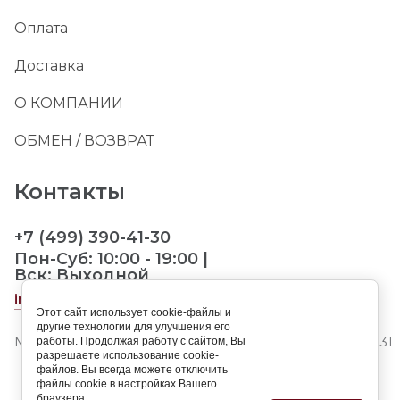
Оплата
Доставка
О КОМПАНИИ
ОБМЕН / ВОЗВРАТ
Контакты
+7 (499) 390-41-30
Пон-Суб: 10:00 - 19:00 |
Вск: Выходной
info@landorpet.ru
Этот сайт использует cookie-файлы и
другие технологии для улучшения его
МО, Мытищинский р-н, д.Ховрино, Центральная ул.3
работы. Продолжая работу с сайтом, Вы
разрешаете использование cookie-
файлов. Вы всегда можете отключить
файлы cookie в настройках Вашего
браузера.