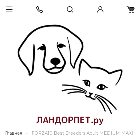
ЛАНДОРПЕТ.ру
Главная
FORZA10 Best Breeders Adult MEDIUM MAXI Pol